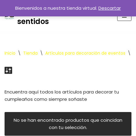
Bienvenidos a nuestra tienda virtual.
Entreteniendo tus
Descartar
Saltar
sentidos
al
contenido
Inicio
\
Tienda
\
Artículos para decoración de eventos
\
C
Encuentra aquí todos los artículos para decorar tu
cumpleaños como siempre soñaste
No se han encontrado productos que coincidan
con tu selección.